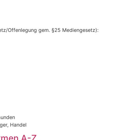
etz/Offenlegung gem. §25 Mediengesetz):
munden
eger, Handel
rmen A-Z