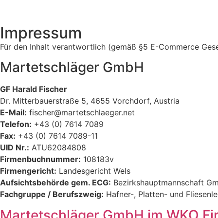
Impressum
Für den Inhalt verantwortlich (gemäß §5 E-Commerce Ges
Martetschläger GmbH
GF Harald Fischer
Dr. Mitterbauerstraße 5, 4655 Vorchdorf, Austria
E-Mail:
fischer@martetschlaeger.net
Telefon:
+43 (0) 7614 7089
Fax:
+43 (0) 7614 7089-11
UID Nr.:
ATU62084808
Firmenbuchnummer:
108183v
Firmengericht:
Landesgericht Wels
Aufsichtsbehörde gem. ECG:
Bezirkshauptmannschaft G
Fachgruppe / Berufszweig:
Hafner-, Platten- und Fliesenl
Martetschläger GmbH im WKO Fi